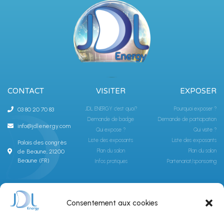
CONTACT
VISITER
EXPOSER
JDL ENERGY c'est quoi?
Pourquoi exposer ?
03 80 20 70 83
Demande de badge
Demande de participation
info@jdlenergy.com
Qui expose ?
Qui visite ?
Liste des exposants
Liste des exposants
Palais des congrès
Plan du salon
Plan du salon
de Beaune, 21200
Beaune (FR)
Infos pratiques
Partenariat/sponsoring
ABONNEZ-VOUS À LA NEWSLETTER JDLGROUPE
Consentement aux cookies