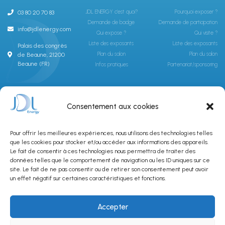
JDL ENERGY c'est quoi?
Pourquoi exposer ?
03 80 20 70 83
Demande de badge
Demande de participation
info@jdlenergy.com
Qui expose ?
Qui visite ?
Liste des exposants
Liste des exposants
Palais des congrès
Plan du salon
Plan du salon
de Beaune, 21200
Beaune (FR)
Infos pratiques
Partenariat/sponsoring
ABONNEZ-VOUS À LA NEWSLETTER JDLGROUPE
Consentement aux cookies
Pour offrir les meilleures expériences, nous utilisons des technologies telles
que les cookies pour stocker et/ou accéder aux informations des appareils.
Le fait de consentir à ces technologies nous permettra de traiter des
données telles que le comportement de navigation ou les ID uniques sur ce
site. Le fait de ne pas consentir ou de retirer son consentement peut avoir
SUBSCRIBE
un effet négatif sur certaines caractéristiques et fonctions.
Accepter
© JDL GROUPE 2024 All rights reserved