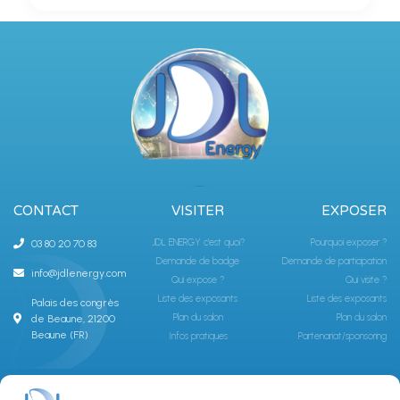
CONTACT
VISITER
EXPOSER
JDL ENERGY c'est quoi?
Pourquoi exposer ?
03 80 20 70 83
Demande de badge
Demande de participation
info@jdlenergy.com
Qui expose ?
Qui visite ?
Liste des exposants
Liste des exposants
Palais des congrès
Plan du salon
Plan du salon
de Beaune, 21200
Beaune (FR)
Infos pratiques
Partenariat/sponsoring