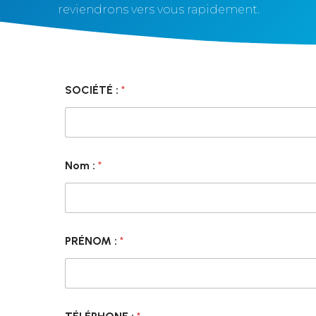
reviendrons vers vous rapidement.
SOCIÉTÉ :
*
Nom :
*
PRÉNOM :
*