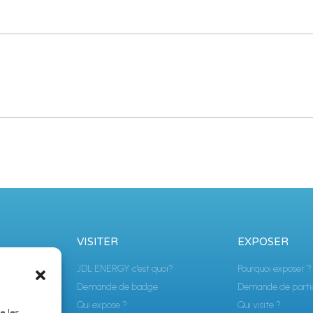
VISITER
EXPOSER
JDL ENERGY c'est quoi?
Pourquoi exposer ?
Demande de badge
Demande de parti
gy.com
Qui expose ?
Qui visite ?
ue les