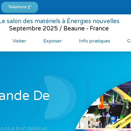
Téléphone
Le salon des matériels à Énergies nouvelles
Septembre 2025 / Beaune - France
Visiter
Exposer
Info pratiques
C
mande De
 plus bref délais et