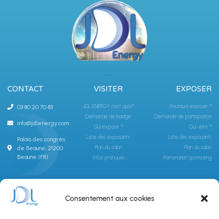
CONTACT
VISITER
EXPOSER
JDL ENERGY c'est quoi?
Pourquoi exposer ?
03 80 20 70 83
Demande de badge
Demande de participation
info@jdlenergy.com
Qui expose ?
Qui visite ?
Liste des exposants
Liste des exposants
Palais des congrès
Plan du salon
Plan du salon
de Beaune, 21200
Beaune (FR)
Infos pratiques
Partenariat/sponsoring
ABONNEZ-VOUS À LA NEWSLETTER JDLGROUPE
Consentement aux cookies