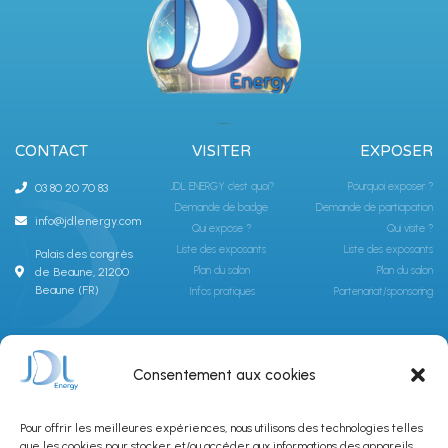
CONTACT
VISITER
EXPOSER
JDL ENERGY c'est quoi?
Pourquoi exposer ?
03 80 20 70 83
Demande de badge
Demande de participation
info@jdlenergy.com
Qui expose ?
Qui visite ?
Liste des exposants
Liste des exposants
Palais des congrès
Plan du salon
Plan du salon
de Beaune, 21200
Beaune (FR)
Infos pratiques
Partenariat/sponsoring
ABONNEZ-VOUS À LA NEWSLETTER JDLGROUPE
Consentement aux cookies
Pour offrir les meilleures expériences, nous utilisons des technologies telles
que les cookies pour stocker et/ou accéder aux informations des appareils.