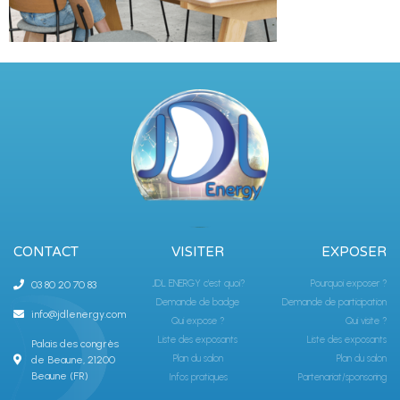
CONTACT
VISITER
EXPOSER
JDL ENERGY c'est quoi?
Pourquoi exposer ?
03 80 20 70 83
Demande de badge
Demande de participation
info@jdlenergy.com
Qui expose ?
Qui visite ?
Liste des exposants
Liste des exposants
Palais des congrès
Plan du salon
Plan du salon
de Beaune, 21200
Beaune (FR)
Infos pratiques
Partenariat/sponsoring