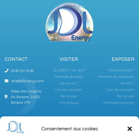
CONTACT
VISITER
EXPOSER
JDL ENERGY c'est quoi?
Pourquoi exposer ?
03 80 20 70 83
Demande de badge
Demande de participation
info@jdlenergy.com
Qui expose ?
Qui visite ?
Liste des exposants
Liste des exposants
Palais des congrès
Plan du salon
Plan du salon
de Beaune, 21200
Beaune (FR)
Infos pratiques
Partenariat/sponsoring
ABONNEZ-VOUS À LA NEWSLETTER JDLGROUPE
Consentement aux cookies