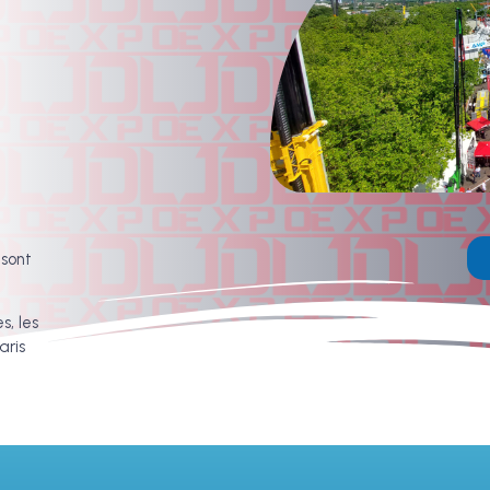
 sont
s, les
aris