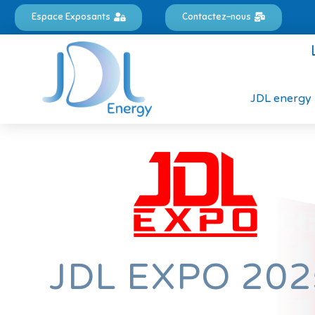
Espace Exposants
Contactez-nous
JDL energy
JDL EXPO 202