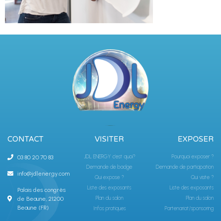
CONTACT
VISITER
EXPOSER
JDL ENERGY c'est quoi?
Pourquoi exposer ?
03 80 20 70 83
Demande de badge
Demande de participation
info@jdlenergy.com
Qui expose ?
Qui visite ?
Liste des exposants
Liste des exposants
Palais des congrès
Plan du salon
Plan du salon
de Beaune, 21200
Beaune (FR)
Infos pratiques
Partenariat/sponsoring