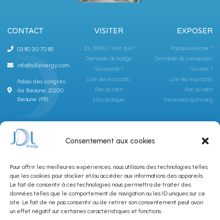
CONTACT
VISITER
EXPOSER
JDL ENERGY c'est quoi?
Pourquoi exposer ?
03 80 20 70 83
Demande de badge
Demande de participation
info@jdlenergy.com
Qui expose ?
Qui visite ?
Liste des exposants
Liste des exposants
Palais des congrès
Plan du salon
Plan du salon
de Beaune, 21200
Beaune (FR)
Infos pratiques
Partenariat/sponsoring
ABONNEZ-VOUS À LA NEWSLETTER JDLGROUPE
Consentement aux cookies
Pour offrir les meilleures expériences, nous utilisons des technologies telles
que les cookies pour stocker et/ou accéder aux informations des appareils.
Le fait de consentir à ces technologies nous permettra de traiter des
données telles que le comportement de navigation ou les ID uniques sur ce
site. Le fait de ne pas consentir ou de retirer son consentement peut avoir
SUBSCRIBE
un effet négatif sur certaines caractéristiques et fonctions.