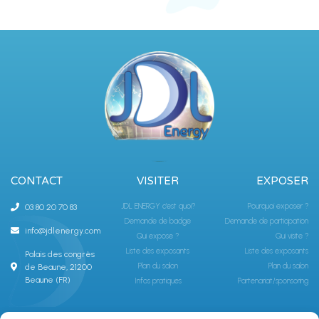
CONTACT
VISITER
EXPOSER
JDL ENERGY c'est quoi?
Pourquoi exposer ?
03 80 20 70 83
Demande de badge
Demande de participation
info@jdlenergy.com
Qui expose ?
Qui visite ?
Liste des exposants
Liste des exposants
Palais des congrès
Plan du salon
Plan du salon
de Beaune, 21200
Beaune (FR)
Infos pratiques
Partenariat/sponsoring