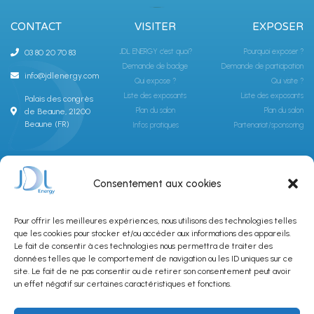
CONTACT
VISITER
EXPOSER
JDL ENERGY c'est quoi?
Pourquoi exposer ?
03 80 20 70 83
Demande de badge
Demande de participation
info@jdlenergy.com
Qui expose ?
Qui visite ?
Liste des exposants
Liste des exposants
Palais des congrès
Plan du salon
Plan du salon
de Beaune, 21200
Beaune (FR)
Infos pratiques
Partenariat/sponsoring
ABONNEZ-VOUS À LA NEWSLETTER JDLGROUPE
Consentement aux cookies
Pour offrir les meilleures expériences, nous utilisons des technologies telles
que les cookies pour stocker et/ou accéder aux informations des appareils.
Le fait de consentir à ces technologies nous permettra de traiter des
données telles que le comportement de navigation ou les ID uniques sur ce
site. Le fait de ne pas consentir ou de retirer son consentement peut avoir
SUBSCRIBE
un effet négatif sur certaines caractéristiques et fonctions.