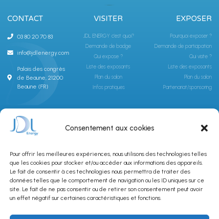
CONTACT
VISITER
EXPOSER
JDL ENERGY c'est quoi?
Pourquoi exposer ?
03 80 20 70 83
Demande de badge
Demande de participation
info@jdlenergy.com
Qui expose ?
Qui visite ?
Liste des exposants
Liste des exposants
Palais des congrès
Plan du salon
Plan du salon
de Beaune, 21200
Beaune (FR)
Infos pratiques
Partenariat/sponsoring
ABONNEZ-VOUS À LA NEWSLETTER JDLGROUPE
Consentement aux cookies
Pour offrir les meilleures expériences, nous utilisons des technologies telles
que les cookies pour stocker et/ou accéder aux informations des appareils.
Le fait de consentir à ces technologies nous permettra de traiter des
données telles que le comportement de navigation ou les ID uniques sur ce
site. Le fait de ne pas consentir ou de retirer son consentement peut avoir
SUBSCRIBE
un effet négatif sur certaines caractéristiques et fonctions.